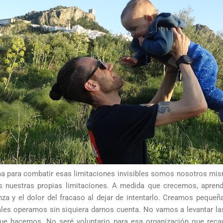
ma para combatir esas limitaciones invisibles somos nosotros mis
nuestras propias limitaciones. A medida que crecemos, aprend
nza y el dolor del fracaso al dejar de intentarlo. Creamos pequeña
ales operamos sin siquiera darnos cuenta. No vamos a levantar la
que hacemos. No seré voluntario para esa organización que reca