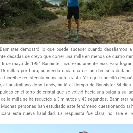
annister demostró lo que puede suceder cuando desafiamos a l
nte décadas se creyó que correr una milla en menos de cuatro min
 6 de mayo de 1954 Bannister hizo exactamente eso. Para lograr
 15 millas por hora, cubriendo cada una de las dieciséis distanc
increíble resistencia nunca antes vista. Y lo que sucedió despué
, el australiano John Landy, batió el tiempo de Bannister 54 días
pulgas en el tarro de cristal que se volvió hacia una pulga a su l
d de la milla se ha reducido a 3 minutos y 43 segundos. Bannister 
on. Muchas personas han estudiado este fenómeno cuestionando si h
cara esta nueva habilidad. La respuesta fue clara, no. Fue el