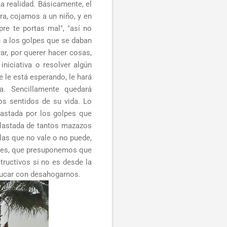
a realidad. Básicamente, el
a, cojamos a un niño, y en
re te portas mal", "así no
en a los golpes que se daban
ar, por querer hacer cosas,
niciativa o resolver algún
e le está esperando, le hará
a. Sencillamente quedará
los sentidos de su vida. Lo
lastada por los golpes que
plastada de tantos mazazos
llas que no vale o no puede,
dres, que presuponemos que
tructivos si no es desde la
ducar con desahogarnos.