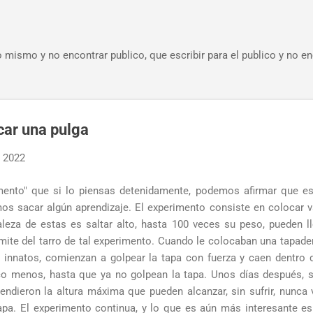
Ir al contenido principal
o mismo y no encontrar publico, que escribir para el publico y no e
car una pulga
, 2022
ento" que si lo piensas detenidamente, podemos afirmar que es
os sacar algún aprendizaje. El experimento consiste en colocar v
aleza de estas es saltar alto, hasta 100 veces su peso, pueden l
mite del tarro de tal experimento. Cuando le colocaban una tapadera
innatos, comienzan a golpear la tapa con fuerza y ​​​​caen dentro 
o menos, hasta que ya no golpean la tapa. Unos días después, se
dieron la altura máxima que pueden alcanzar, sin sufrir, nunca v
 tapa. El experimento continua, y lo que es aún más interesante e