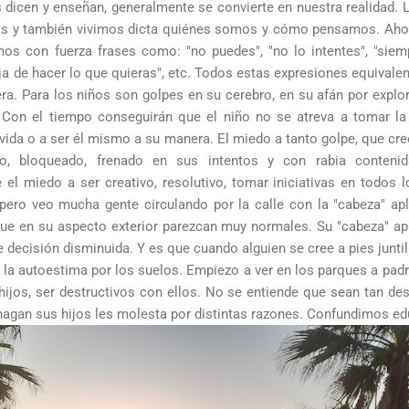
 dicen y enseñan, generalmente se convierte en nuestra realidad. L
s y también vivimos dicta quiénes somos y cómo pensamos. Ahor
s con fuerza frases como: "no puedes", "no lo intentes", "siemp
deja de hacer lo que quieras", etc. Todos estas expresiones equival
era. Para los niños son golpes en su cerebro, en su afán por explor
. Con el tiempo conseguirán que el niño no se atreva a tomar la i
vida o a ser él mismo a su manera. El miedo a tanto golpe, que cre
ado, bloqueado, frenado en sus intentos y con rabia contenid
el miedo a ser creativo, resolutivo, tomar iniciativas en todos 
, pero veo mucha gente circulando por la calle con la "cabeza" ap
que en su aspecto exterior parezcan muy normales. Su "cabeza" a
 decisión disminuida. Y es que cuando alguien se cree a pies junti
 la autoestima por los suelos. Empiezo a ver en los parques a pa
hijos, ser destructivos con ellos. No se entiende que sean tan des
 hagan sus hijos les molesta por distintas razones. Confundimos e