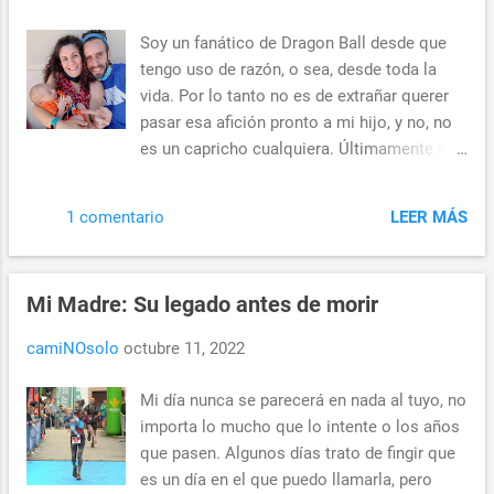
nuestra gigantesca cadena colectiva de
seres humanos, independientemente de su
Soy un fanático de Dragon Ball desde que
nacionalidad, idioma o ubicación. ¿Cómo se
tengo uso de razón, o sea, desde toda la
explica lo inexplicable? Antes de que
vida. Por lo tanto no es de extrañar querer
naciera Hugo, recordé a Scott Hanselman,
pasar esa afición pronto a mi hijo, y no, no
un conocido programador, escritor,
es un capricho cualquiera. Últimamente me
divulgador y padre que reflexionó sobre el
he estado preguntando cómo lo voy a hacer.
tema de la paternidad. Dijo algo así como
Para mí, como muchos, estuve
"Crees que amas a tu esposa cuando te
LEER MÁS
1 comentario
obsesionado desde el día 1 y aquí estoy
casas con ella. Entonces tienes un bebé y
con casi 40 años, escribiendo sobre ello.
te das cuenta de que arrojarías a tu esposa
Esa obsesión que me dijeron que dejaría
debajo de un autobús para salvar a tu bebé.
Mi Madre: Su legado antes de morir
antes de terminar el instituto sigue siendo
No se pued
algo irrompible. Pero, ¿Cómo debo
camiNOsolo
octubre 11, 2022
presentar Dragon Ball a mi hijo? Si pudiera,
no cambiaría nada con mi propia
Mi día nunca se parecerá en nada al tuyo, no
presentación. Hasta este momento, sólo
importa lo mucho que lo intente o los años
disfrutamos con la canción del comienzo
que pasen. Algunos días trato de fingir que
de la serie y alguna escena extra, no puedo
es un día en el que puedo llamarla, pero
evitarlo. Me pregunto si empezar a leer los