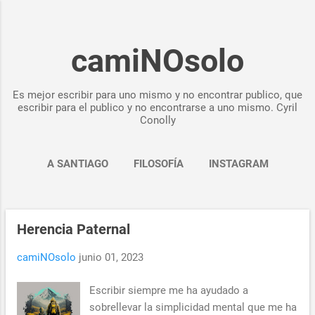
Ir al contenido principal
camiNOsolo
Es mejor escribir para uno mismo y no encontrar publico, que
escribir para el publico y no encontrarse a uno mismo. Cyril
Conolly
A SANTIAGO
FILOSOFÍA
INSTAGRAM
YOUTUBE
MÁS…
STRAVA
Herencia Paternal
E
n
camiNOsolo
junio 01, 2023
t
r
Escribir siempre me ha ayudado a
a
sobrellevar la simplicidad mental que me ha