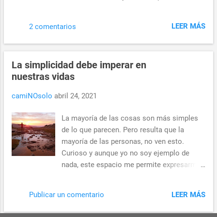
persona comienza a apreciar y valorar
convertí en padre hace poco más de cuatro
mucho sus cualidades o rasgos. Es el
meses, he recibido muchos consejos no
resultado de una evaluación hacia el yo más
LEER MÁS
2 comentarios
solicitados, o recuerdos empaquetadas
íntimo; es el nivel de fe en los propios
como consejos, de padres de niños
valores, el poder de creer en las propias
mayores que el mío. A menudo, las
ideas y pensamientos, así como la
La simplicidad debe imperar en
narrativas parecen entrar en conflicto entre
profundidad de la confianza
nuestras vidas
sí, dependiendo de quién esté repartiendo la
sabiduría. De manera similar, recientemente
camiNOsolo
abril 24, 2021
me he dado cuenta de un aumento de
estudios que buscan dar respuesta a la
La mayoría de las cosas son más simples
pregunta, a gran escala, de "¿Quién es más
de lo que parecen. Pero resulta que la
feliz: las personas con hijos o las personas
mayoría de las personas, no ven esto.
sin ellos?". He tenido tiempo suficiente para
Curioso y aunque yo no soy ejemplo de
comprender que los estudios que buscan
nada, este espacio me permite expresarme
agrupar a millones de personas muy
como quiera. Observo y reflexiono mucho
diferentes en dos grupos y luego hacer
más que la media, lo veo en la gente que
declaraciones categóricas sobre sus
LEER MÁS
Publicar un comentario
me rodea. He llegado a la conclusión de
experiencias subjetivas comparativas tienen
que la razón por la que las personas