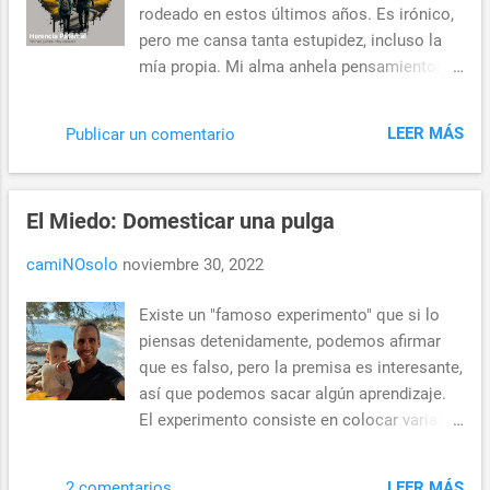
d
rodeado en estos últimos años. Es irónico,
a
pero me cansa tanta estupidez, incluso la
s
mía propia. Mi alma anhela pensamientos
profundos o al menos bien articulados de
vez en cuando, pero cada vez es más difícil
LEER MÁS
Publicar un comentario
encontrarlos. Sin embargo, en mi nueva
faceta de padre, esta necesidad se ha
incrementado exponencialmente. No
El Miedo: Domesticar una pulga
encuentro mejor herramienta de desahogo y
comprensión que la escritura, ya sea para
camiNOsolo
noviembre 30, 2022
publicar en un blog o simplemente para mí
mismo. La paternidad se ha convertido en
Existe un "famoso experimento" que si lo
una fuente inagotable de inspiración y
piensas detenidamente, podemos afirmar
crecimiento personal. A través de la mirada
que es falso, pero la premisa es interesante,
inocente de mi hijo, veo el mundo con
así que podemos sacar algún aprendizaje.
nuevos ojos y encuentro belleza en las
El experimento consiste en colocar varias
cosas más simples. Su sed de
pulgas en un tarro de cristal. Dado que la
conocimiento me impulsa a buscar
naturaleza de estas es saltar alto, hasta 100
respuestas y a profundizar en mis propios
LEER MÁS
2 comentarios