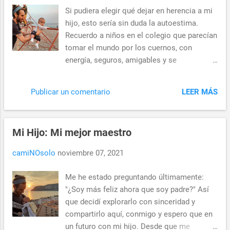
corrigió, siempre me "dejó ser". Y siempre,
Si pudiera elegir qué dejar en herencia a mi
siempre, predicó con el ejemplo. Eso no
hijo, esto sería sin duda la autoestima.
significa que no haya participado en mi
Recuerdo a niños en el colegio que parecían
educación o que me haya querido menos.
tomar el mundo por los cuernos, con
Ha sido una persona que siempre ha
energía, seguros, amigables y se
intentado que sus acciones hablen por él,
recuperaban de cualquier contratiempo con
sin vaciles o alardes, me enseñó a qué
rapidez. Pero también recuerdo niños que
puede conducir el trabajo duro, la
LEER MÁS
Publicar un comentario
transmitían cansancio, derrotados, como si
constancia y la determinación. Ahora, con
carecieran de carisma, dudaban al tomar
un hijo, cosas que no comprendía cuando
decisiones constantemente, indecisos, con
era un crío las veo com
Mi Hijo: Mi mejor maestro
miedo a equivocarse. Rosenberg en 1965
dijo que la autoestima se determina como
camiNOsolo
noviembre 07, 2021
una disposición que posee una persona y
que representa su juicio sobre su propio
Me he estado preguntando últimamente:
valor. Coopersmith en 1967, la definía como
"¿Soy más feliz ahora que soy padre?" Así
un conjunto de cualidades que un individuo
que decidí explorarlo con sinceridad y
observa dentro de sí mismo. De cualquier
compartirlo aquí, conmigo y espero que en
forma, la autoestima aparece cuando una
un futuro con mi hijo. Desde que me