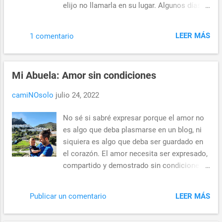
elijo no llamarla en su lugar. Algunos días
comics de Dragon Ball sería la mejor
simplemente tecleo el número de teléfono
opción. ¿O debería comenzar con los
952552565, pero cuelgo rápidamente por
dibujos animados en pantalla? Supongo que
LEER MÁS
1 comentario
miedo a la respuesta. Algunos días alzo la
no hay una respuesta correcta o incorrecta,
voz y me digo que con hablarle en voz alta y
lo que si tengo claro es que la historia de
mirar hacia el cielo es suficiente. Algunos
Goku debería ser una inspiración para todos
Mi Abuela: Amor sin condiciones
días le digo al dolor que no necesito
nosotros. Como dije, cre
escuchar su voz porque sus palabras están
camiNOsolo
julio 24, 2022
grabadas en mi corazón. Sin embargo, la
mayoría de los días la realidad es que eso
No sé si sabré expresar porque el amor no
no es lo suficientemente bueno y nunca lo
es algo que deba plasmarse en un blog, ni
será. Perdí a mi madre por un tumor
siquiera es algo que deba ser guardado en
cerebral a la edad de trece años. Tengo
el corazón. El amor necesita ser expresado,
algunos recuerdos de ella, pero no muchos,
compartido y demostrado sin condiciones.
a medida que pasa el tiempo y me olvido de
Siempre, sí, siempre. A veces, me pregunto
las pequeñas cosas, me aterroriza cuánto
qué recordará mi hijo de mi cuando yo no
más puedo olvidar. Los más claros son de
LEER MÁS
Publicar un comentario
esté en este mundo. Pues de esto va la
cuando ella ya no se encontraba bien.
entrada de hoy: de cómo mi abuela me
Recuerdo haberla visitado en el hospital y